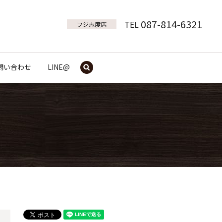
087-814-6321
TEL
フジ志度店
問い合わせ
LINE@
search