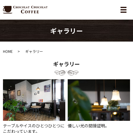
メ
ギャラリー
HOME
ギャラリー
ギャラリー
テーブルやイスのひとつひとつに
優しい光の間接証明。
こだわっています。