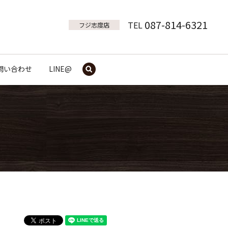
087-814-6321
TEL
フジ志度店
問い合わせ
LINE@
search